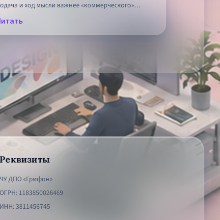
одача и ход мысли важнее «коммерческого»
татуса проекта.
Читать
Реквизиты
ЧУ ДПО «Грифон»
ОГРН
:
1183850026469
ИНН
:
3811456745