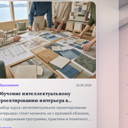
бразование
26.06.2026
Обучение интеллектуальному
проектированию интерьера в
Иркутске: как выбрать программу
ыбор курса «интеллектуальное проектирование
нтерьера» стоит начинать не с красивой обложки,
 с содержания программы, практики и понятного
езультата обучения. В Иркутске важно учитывать