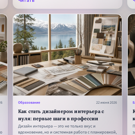
Читать
о
и
п
26
Образование
22 июня 2026
Б
Как стать дизайнером интерьера с
нуля: первые шаги в профессии
Дизайн интерьера — это не только вкус и
П
ко
вдохновение, но и системная работа с планировкой,
з