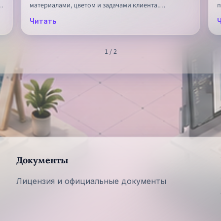
,
материалами, цветом и задачами клиента.
п
Разбираем, с чего начать обучение
с
Читать
интеллектуальному проектированию интерьера в
Иркутске, если у вас пока нет профильного опыта.
1
/
2
Документы
Лицензия и официальные документы