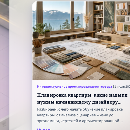
Интеллектуальное проектирование интерьера
31 июля 20
Планировка квартиры: какие навыки
нужны начинающему дизайнеру
интерьера
Разбираем, с чего начать обучение планировке
квартиры: от анализа сценариев жизни до
эргономики, чертежей и аргументированной
презентации решения.