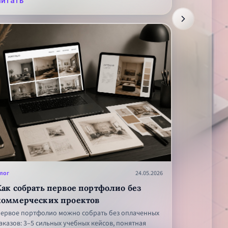
Читать
чный формат, связь с реальными задачами региона
 возможность получить обратную связь от
реподавателей.
лог
24.05.2026
Как собрать первое портфолио без
коммерческих проектов
ервое портфолио можно собрать без оплаченных
аказов: 3–5 сильных учебных кейсов, понятная