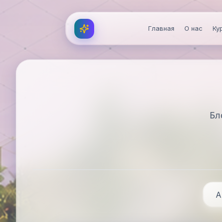
Перейти к содержимому
Главная
О нас
Ку
нажми на меня
Бл
А