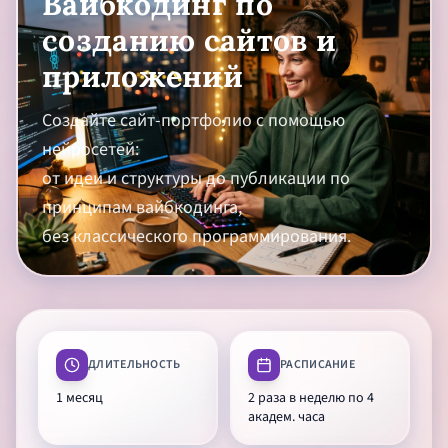
Вайбкодинг по
созданию сайтов и
приложений
Создайте сайт-портфолио с помощью
нейросетей:
от идеи и структуры до публикации по
принципам вайбкодинга,
без классического программирования.
ДЛИТЕЛЬНОСТЬ
РАСПИСАНИЕ
1 месяц
2 раза в неделю по 4
академ. часа